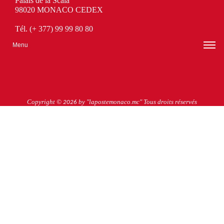
Palais de la Scala
98020 MONACO CEDEX
Tél. (+ 377) 99 99 80 80
Menu
Copyright ©
by "lapostemonaco.mc" Tous droits réservés
2026