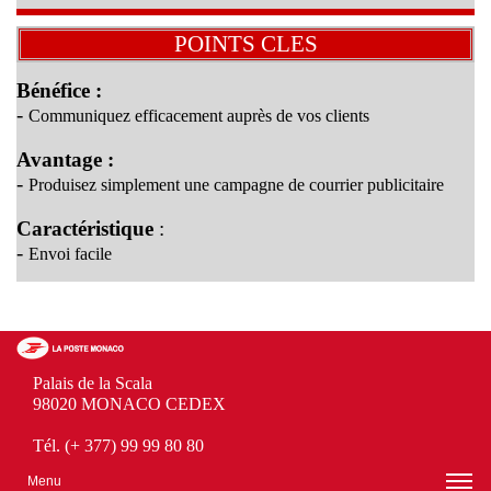
POINT
S
CLE
S
Bénéfice :
-
Communiquez efficacement auprès de vos clients
Avantage :
-
Produisez simplement une campagne de courrier publicitaire
Caractéristique
:
-
Envoi facile
Palais de la Scala
98020 MONACO CEDEX
Tél. (+ 377) 99 99 80 80
Menu