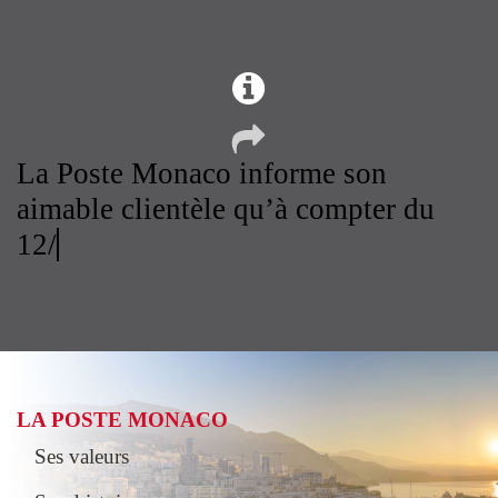
La Poste Monaco informe son
aimable clientèle qu’à compter du
12/0
LA POSTE MONACO
Ses valeurs